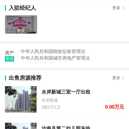
【沈先生】发布了【汝南二高南1.5公里】的租房信息
入驻经纪人
更多
【王先生】发布了【水岸新城三室一厅出租】的二手
房信息
【张先生】发布了【汝南县第二幼儿园东临】的二手
房信息
李庆
【王鹏】发布了【汝南县淮府街】的二手房信息
【周万里】发布了【驻市风光商业广场】的二手房信
息
中华人民共和国税收征收管理法
房产
【罗先生】发布了【南海上城】的二手房信息
中华人民共和国城市房地产管理法
资讯
【郭女士】发布了【汝南县汝师操场斜对面】的租房
中华人民共和国契税法
信息
中华人民共和国城市维护建设税法
【郭女士】发布了【汝南县汝师操场斜对面】的租房
出售房源推荐
中华人民共和国国家赔偿法
更多
信息
中华人民共和国城乡规划法
中华人民共和国土地管理法
水岸新城三室一厅出租
中华人民共和国继承法
水岸新城
0.00万元
3室1厅1卫
汝南县第二幼儿园东临