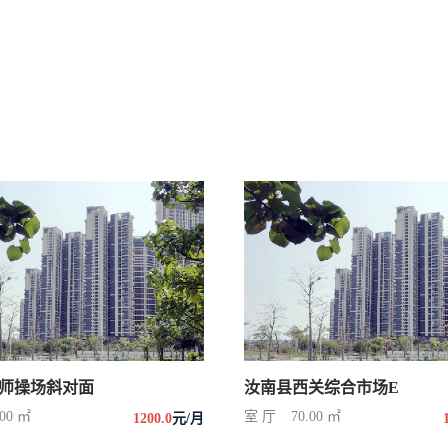
师操场斜对面
汝南县西关综合市场E
.00 ㎡
室 厅
70.00 ㎡
1200.0
元/月