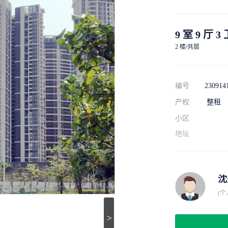
9 室 9 厅 3
2 楼/共层
编号
230914
产权
整租
小区
地址
沈
(个
>