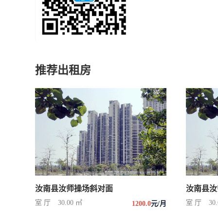
推荐出租房
汝南县汝师操场斜对面
汝南县汝
室 厅
30.00 ㎡
室 厅
30
1200.0
元/月