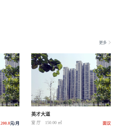
更多
英才大道
室 厅
150.00 ㎡
1200.0
元/月
面议