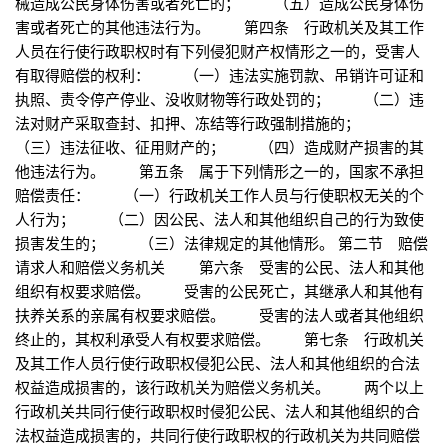
械造成公民身体伤害或者死亡的； （五）造成公民身体伤
害或者死亡的其他违法行为。 第四条 行政机关及其工作
人员在行使行政职权时有下列侵犯财产权情形之一的，受害人
有取得赔偿的权利： （一）违法实施罚款、吊销许可证和
执照、责令停产停业、没收财物等行政处罚的； （二）违
法对财产采取查封、扣押、冻结等行政强制措施的；
（三）违法征收、征用财产的； （四）造成财产损害的其
他违法行为。 第五条 属于下列情形之一的，国家不承担
赔偿责任： （一）行政机关工作人员与行使职权无关的个
人行为； （二）因公民、法人和其他组织自己的行为致使
损害发生的； （三）法律规定的其他情形。 第二节 赔偿
请求人和赔偿义务机关 第六条 受害的公民、法人和其他
组织有权要求赔偿。 受害的公民死亡，其继承人和其他有
扶养关系的亲属有权要求赔偿。 受害的法人或者其他组织
终止的，其权利承受人有权要求赔偿。 第七条 行政机关
及其工作人员行使行政职权侵犯公民、法人和其他组织的合法
权益造成损害的，该行政机关为赔偿义务机关。 两个以上
行政机关共同行使行政职权时侵犯公民、法人和其他组织的合
法权益造成损害的，共同行使行政职权的行政机关为共同赔偿