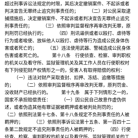
超过刑事诉讼法规定的时限，其后决定撤销案件、不起诉或者
判决宣告无罪终止追究刑事责任的； （二）对公民采取逮
捕措施后，决定撤销案件、不起诉或者判决宣告无罪终止追究
刑事责任的； （三）依照审判监督程序再审改判无罪，原
判刑罚已经执行的； （四）刑讯逼供或者以殴打、虐待等
行为或者唆使、放纵他人以殴打、虐待等行为造成公民身体伤
害或者死亡的； （五）违法使用武器、警械造成公民身体
伤害或者死亡的。 第十八条 行使侦查、检察、审判职权
的机关以及看守所、监狱管理机关及其工作人员在行使职权时
有下列侵犯财产权情形之一的，受害人有取得赔偿的权利：
（一）违法对财产采取查封、扣押、冻结、追缴等措施
的； （二）依照审判监督程序再审改判无罪，原判罚金、
没收财产已经执行的。 第十九条 属于下列情形之一的，
国家不承担赔偿责任： （一）因公民自己故意作虚伪供
述，或者伪造其他有罪证据被羁押或者被判处刑罚的；
（二）依照刑法第十七条、第十八条规定不负刑事责任的人被
羁押的； （三）依照刑事诉讼法第十五条、第一百四十二
条第二款规定不追究刑事责任的人被羁押的； （四）行使
侦查、检察、审判职权的机关以及看守所、监狱管理机关的工