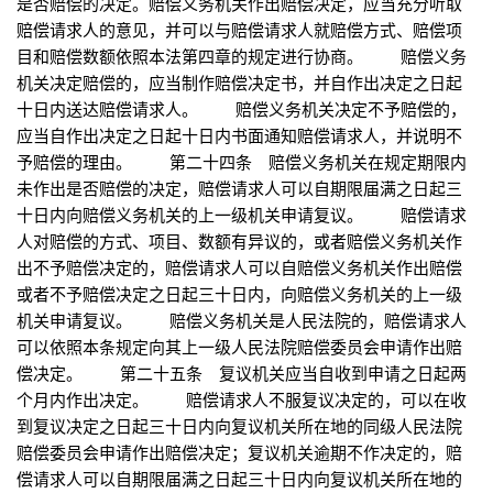
是否赔偿的决定。赔偿义务机关作出赔偿决定，应当充分听取
赔偿请求人的意见，并可以与赔偿请求人就赔偿方式、赔偿项
目和赔偿数额依照本法第四章的规定进行协商。 赔偿义务
机关决定赔偿的，应当制作赔偿决定书，并自作出决定之日起
十日内送达赔偿请求人。 赔偿义务机关决定不予赔偿的，
应当自作出决定之日起十日内书面通知赔偿请求人，并说明不
予赔偿的理由。 第二十四条 赔偿义务机关在规定期限内
未作出是否赔偿的决定，赔偿请求人可以自期限届满之日起三
十日内向赔偿义务机关的上一级机关申请复议。 赔偿请求
人对赔偿的方式、项目、数额有异议的，或者赔偿义务机关作
出不予赔偿决定的，赔偿请求人可以自赔偿义务机关作出赔偿
或者不予赔偿决定之日起三十日内，向赔偿义务机关的上一级
机关申请复议。 赔偿义务机关是人民法院的，赔偿请求人
可以依照本条规定向其上一级人民法院赔偿委员会申请作出赔
偿决定。 第二十五条 复议机关应当自收到申请之日起两
个月内作出决定。 赔偿请求人不服复议决定的，可以在收
到复议决定之日起三十日内向复议机关所在地的同级人民法院
赔偿委员会申请作出赔偿决定；复议机关逾期不作决定的，赔
偿请求人可以自期限届满之日起三十日内向复议机关所在地的