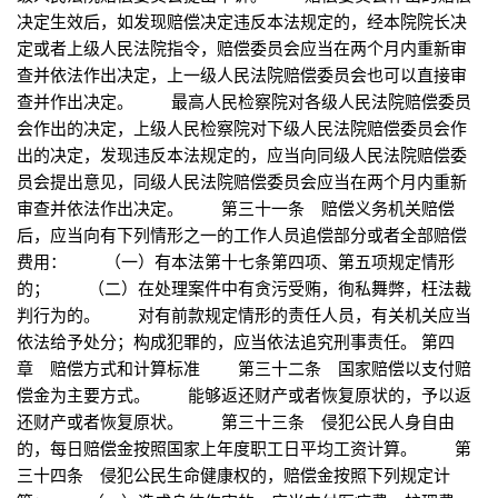
决定生效后，如发现赔偿决定违反本法规定的，经本院院长决
定或者上级人民法院指令，赔偿委员会应当在两个月内重新审
查并依法作出决定，上一级人民法院赔偿委员会也可以直接审
查并作出决定。 最高人民检察院对各级人民法院赔偿委员
会作出的决定，上级人民检察院对下级人民法院赔偿委员会作
出的决定，发现违反本法规定的，应当向同级人民法院赔偿委
员会提出意见，同级人民法院赔偿委员会应当在两个月内重新
审查并依法作出决定。 第三十一条 赔偿义务机关赔偿
后，应当向有下列情形之一的工作人员追偿部分或者全部赔偿
费用： （一）有本法第十七条第四项、第五项规定情形
的； （二）在处理案件中有贪污受贿，徇私舞弊，枉法裁
判行为的。 对有前款规定情形的责任人员，有关机关应当
依法给予处分；构成犯罪的，应当依法追究刑事责任。 第四
章 赔偿方式和计算标准 第三十二条 国家赔偿以支付赔
偿金为主要方式。 能够返还财产或者恢复原状的，予以返
还财产或者恢复原状。 第三十三条 侵犯公民人身自由
的，每日赔偿金按照国家上年度职工日平均工资计算。 第
三十四条 侵犯公民生命健康权的，赔偿金按照下列规定计