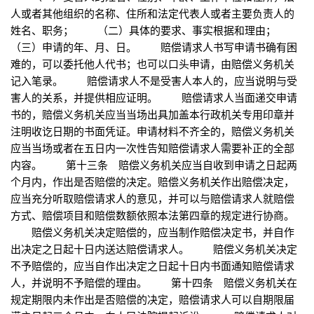
人或者其他组织的名称、住所和法定代表人或者主要负责人的
姓名、职务； （二）具体的要求、事实根据和理由；
（三）申请的年、月、日。 赔偿请求人书写申请书确有困
难的，可以委托他人代书；也可以口头申请，由赔偿义务机关
记入笔录。 赔偿请求人不是受害人本人的，应当说明与受
害人的关系，并提供相应证明。 赔偿请求人当面递交申请
书的，赔偿义务机关应当当场出具加盖本行政机关专用印章并
注明收讫日期的书面凭证。申请材料不齐全的，赔偿义务机关
应当当场或者在五日内一次性告知赔偿请求人需要补正的全部
内容。 第十三条 赔偿义务机关应当自收到申请之日起两
个月内，作出是否赔偿的决定。赔偿义务机关作出赔偿决定，
应当充分听取赔偿请求人的意见，并可以与赔偿请求人就赔偿
方式、赔偿项目和赔偿数额依照本法第四章的规定进行协商。
赔偿义务机关决定赔偿的，应当制作赔偿决定书，并自作
出决定之日起十日内送达赔偿请求人。 赔偿义务机关决定
不予赔偿的，应当自作出决定之日起十日内书面通知赔偿请求
人，并说明不予赔偿的理由。 第十四条 赔偿义务机关在
规定期限内未作出是否赔偿的决定，赔偿请求人可以自期限届