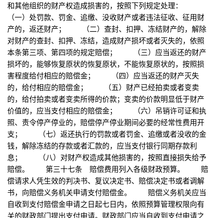
和其他组织的财产权造成损害的，按照下列规定处理：
（一）处罚款、罚金、追缴、没收财产或者违法征收、征用财
产的，返还财产； （二）查封、扣押、冻结财产的，解除
对财产的查封、扣押、冻结，造成财产损坏或者灭失的，依照
本条第三项、第四项的规定赔偿； （三）应当返还的财产
损坏的，能够恢复原状的恢复原状，不能恢复原状的，按照损
害程度给付相应的赔偿金； （四）应当返还的财产灭失
的，给付相应的赔偿金； （五）财产已经拍卖或者变卖
的，给付拍卖或者变卖所得的价款；变卖的价款明显低于财产
价值的，应当支付相应的赔偿金； （六）吊销许可证和执
照、责令停产停业的，赔偿停产停业期间必要的经常性费用开
支； （七）返还执行的罚款或者罚金、追缴或者没收的金
钱，解除冻结的存款或者汇款的，应当支付银行同期存款利
息； （八）对财产权造成其他损害的，按照直接损失给予
赔偿。 第三十七条 赔偿费用列入各级财政预算。 赔
偿请求人凭生效的判决书、复议决定书、赔偿决定书或者调解
书，向赔偿义务机关申请支付赔偿金。 赔偿义务机关应当
自收到支付赔偿金申请之日起七日内，依照预算管理权限向有
关的财政部门提出支付申请。财政部门应当自收到支付申请之