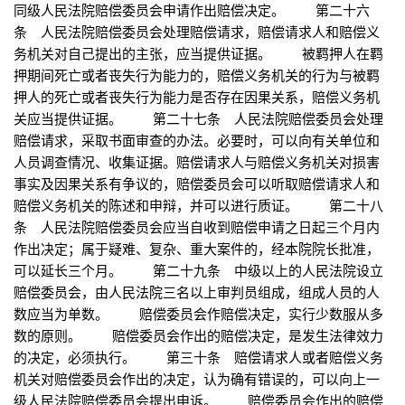
同级人民法院赔偿委员会申请作出赔偿决定。 第二十六
条 人民法院赔偿委员会处理赔偿请求，赔偿请求人和赔偿义
务机关对自己提出的主张，应当提供证据。 被羁押人在羁
押期间死亡或者丧失行为能力的，赔偿义务机关的行为与被羁
押人的死亡或者丧失行为能力是否存在因果关系，赔偿义务机
关应当提供证据。 第二十七条 人民法院赔偿委员会处理
赔偿请求，采取书面审查的办法。必要时，可以向有关单位和
人员调查情况、收集证据。赔偿请求人与赔偿义务机关对损害
事实及因果关系有争议的，赔偿委员会可以听取赔偿请求人和
赔偿义务机关的陈述和申辩，并可以进行质证。 第二十八
条 人民法院赔偿委员会应当自收到赔偿申请之日起三个月内
作出决定；属于疑难、复杂、重大案件的，经本院院长批准，
可以延长三个月。 第二十九条 中级以上的人民法院设立
赔偿委员会，由人民法院三名以上审判员组成，组成人员的人
数应当为单数。 赔偿委员会作赔偿决定，实行少数服从多
数的原则。 赔偿委员会作出的赔偿决定，是发生法律效力
的决定，必须执行。 第三十条 赔偿请求人或者赔偿义务
机关对赔偿委员会作出的决定，认为确有错误的，可以向上一
级人民法院赔偿委员会提出申诉。 赔偿委员会作出的赔偿