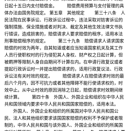
日起十五日内支付赔偿金。 赔偿费用预算与支付管理的具
体办法由国务院规定。 第五章 其他规定 第三十八条 人
民法院在民事诉讼、行政诉讼过程中，违法采取对妨害诉讼的
强制措施、保全措施或者对判决、裁定及其他生效法律文书执
行错误，造成损害的，赔偿请求人要求赔偿的程序，适用本法
刑事赔偿程序的规定。 第三十九条 赔偿请求人请求国家
赔偿的时效为两年，自其知道或者应当知道国家机关及其工作
人员行使职权时的行为侵犯其人身权、财产权之日起计算，但
被羁押等限制人身自由期间不计算在内。在申请行政复议或者
提起行政诉讼时一并提出赔偿请求的，适用行政复议法、行政
诉讼法有关时效的规定。 赔偿请求人在赔偿请求时效的最
后六个月内，因不可抗力或者其他障碍不能行使请求权的，时
效中止。从中止时效的原因消除之日起，赔偿请求时效期间继
续计算。 第四十条 外国人、外国企业和组织在中华人民
共和国领域内要求中华人民共和国国家赔偿的，适用本法。
外国人、外国企业和组织的所属国对中华人民共和国公
民、法人和其他组织要求该国国家赔偿的权利不予保护或者限
制的，中华人民共和国与该外国人、外国企业和组织的所属国