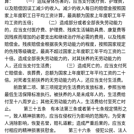
算： （一）造成身体伤害的，应当支付医疗费、护理费，
以及赔偿因误工减少的收入。减少的收入每日的赔偿金按照国
家上年度职工日平均工资计算，最高额为国家上年度职工年平
均工资的五倍； （二）造成部分或者全部丧失劳动能力
的，应当支付医疗费、护理费、残疾生活辅助具费、康复费等
因残疾而增加的必要支出和继续治疗所必需的费用，以及残疾
赔偿金。残疾赔偿金根据丧失劳动能力的程度，按照国家规定
的伤残等级确定，最高不超过国家上年度职工年平均工资的二
十倍。造成全部丧失劳动能力的，对其扶养的无劳动能力的
人，还应当支付生活费； （三）造成死亡的，应当支付死
亡赔偿金、丧葬费，总额为国家上年度职工年平均工资的二十
倍。对死者生前扶养的无劳动能力的人，还应当支付生活费。
前款第二项、第三项规定的生活费的发放标准，参照当地
最低生活保障标准执行。被扶养的人是未成年人的，生活费给
付至十八周岁止；其他无劳动能力的人，生活费给付至死亡时
止。 第三十五条 有本法第三条或者第十七条规定情形之
一，致人精神损害的，应当在侵权行为影响的范围内，为受害
人消除影响，恢复名誉，赔礼道歉；造成严重后果的，应当支
付相应的精神损害抚慰金。 第三十六条 侵犯公民、法人