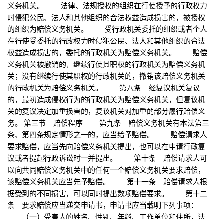
义务机关。 法律、法规授权的组织在行使授予的行政权力
时侵犯公民、法人和其他组织的合法权益造成损害的，被授权
的组织为赔偿义务机关。 受行政机关委托的组织或者个人
在行使受委托的行政权力时侵犯公民、法人和其他组织的合法
权益造成损害的，委托的行政机关为赔偿义务机关。 赔偿
义务机关被撤销的，继续行使其职权的行政机关为赔偿义务机
关；没有继续行使其职权的行政机关的，撤销该赔偿义务机关
的行政机关为赔偿义务机关。 第八条 经复议机关复议
的，最初造成侵权行为的行政机关为赔偿义务机关，但复议机
关的复议决定加重损害的，复议机关对加重的部分履行赔偿义
务。 第三节 赔偿程序 第九条 赔偿义务机关有本法第三
条、第四条规定情形之一的，应当给予赔偿。 赔偿请求人
要求赔偿，应当先向赔偿义务机关提出，也可以在申请行政复
议或者提起行政诉讼时一并提出。 第十条 赔偿请求人可
以向共同赔偿义务机关中的任何一个赔偿义务机关要求赔偿，
该赔偿义务机关应当先予赔偿。 第十一条 赔偿请求人根
据受到的不同损害，可以同时提出数项赔偿要求。 第十二
条 要求赔偿应当递交申请书，申请书应当载明下列事项：
（一）受害人的姓名、性别、年龄、工作单位和住所，法