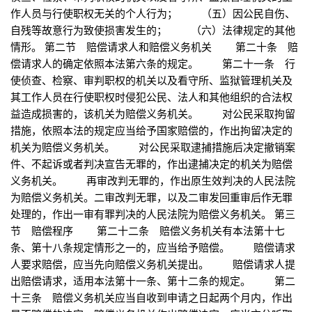
作人员与行使职权无关的个人行为； （五）因公民自伤、
自残等故意行为致使损害发生的； （六）法律规定的其他
情形。 第二节 赔偿请求人和赔偿义务机关 第二十条 赔
偿请求人的确定依照本法第六条的规定。 第二十一条 行
使侦查、检察、审判职权的机关以及看守所、监狱管理机关及
其工作人员在行使职权时侵犯公民、法人和其他组织的合法权
益造成损害的，该机关为赔偿义务机关。 对公民采取拘留
措施，依照本法的规定应当给予国家赔偿的，作出拘留决定的
机关为赔偿义务机关。 对公民采取逮捕措施后决定撤销案
件、不起诉或者判决宣告无罪的，作出逮捕决定的机关为赔偿
义务机关。 再审改判无罪的，作出原生效判决的人民法院
为赔偿义务机关。二审改判无罪，以及二审发回重审后作无罪
处理的，作出一审有罪判决的人民法院为赔偿义务机关。 第三
节 赔偿程序 第二十二条 赔偿义务机关有本法第十七
条、第十八条规定情形之一的，应当给予赔偿。 赔偿请求
人要求赔偿，应当先向赔偿义务机关提出。 赔偿请求人提
出赔偿请求，适用本法第十一条、第十二条的规定。 第二
十三条 赔偿义务机关应当自收到申请之日起两个月内，作出