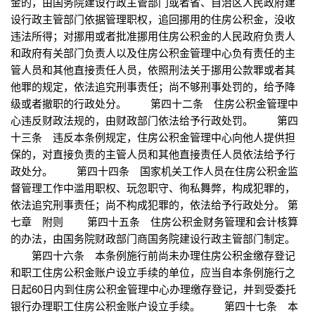
金的，由国务院建设行政主管部门或者省、自治区人民政府建
设行政主管部门依据管理职权，追回挪用的住房公积金，没收
违法所得；对挪用或者批准挪用住房公积金的人民政府负责人
和政府有关部门负责人以及住房公积金管理中心负有责任的主
管人员和其他直接责任人员，依照刑法关于挪用公款罪或者其
他罪的规定，依法追究刑事责任；尚不够刑事处罚的，给予降
级或者撤职的行政处分。 第四十二条 住房公积金管理中
心违反财政法规的，由财政部门依法给予行政处罚。 第四
十三条 违反本条例规定，住房公积金管理中心向他人提供担
保的，对直接负责的主管人员和其他直接责任人员依法给予行
政处分。 第四十四条 国家机关工作人员在住房公积金监
督管理工作中滥用职权、玩忽职守、徇私舞弊，构成犯罪的，
依法追究刑事责任；尚不构成犯罪的，依法给予行政处分。 第
七章 附则 第四十五条 住房公积金财务管理和会计核算
的办法，由国务院财政部门商国务院建设行政主管部门制定。
第四十六条 本条例施行前尚未办理住房公积金缴存登记
和职工住房公积金账户设立手续的单位，应当自本条例施行之
日起60日内到住房公积金管理中心办理缴存登记，并到受委托
银行办理职工住房公积金账户设立手续。 第四十七条 本