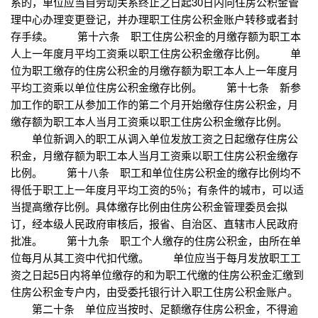
系的，单位应当自劳动关系终止之日起30日内向住房公积金管
理中心办理变更登记，并办理职工住房公积金账户转移或者封
存手续。 第十六条 职工住房公积金的月缴存额为职工本
人上一年度月平均工资乘以职工住房公积金缴存比例。 单
位为职工缴存的住房公积金的月缴存额为职工本人上一年度月
平均工资乘以单位住房公积金缴存比例。 第十七条 新参
加工作的职工从参加工作的第二个月开始缴存住房公积金，月
缴存额为职工本人当月工资乘以职工住房公积金缴存比例。
单位新调入的职工从调入单位发放工资之日起缴存住房公
积金，月缴存额为职工本人当月工资乘以职工住房公积金缴存
比例。 第十八条 职工和单位住房公积金的缴存比例均不
得低于职工上一年度月平均工资的5％；有条件的城市，可以适
当提高缴存比例。具体缴存比例由住房公积金管理委员会拟
订，经本级人民政府审核后，报省、自治区、直辖市人民政府
批准。 第十九条 职工个人缴存的住房公积金，由所在单
位每月从其工资中代扣代缴。 单位应当于每月发放职工工
资之日起5日内将单位缴存的和为职工代缴的住房公积金汇缴到
住房公积金专户内，由受委托银行计入职工住房公积金账户。
第二十条 单位应当按时、足额缴存住房公积金，不得逾