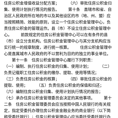
住房公积金增值收益分配方案； （六）审批住房公积金归
集、使用计划执行情况的报告。 第十条 直辖市和省、自
治区人民政府所在地的市以及其他设区的市（地、州、盟）应
当按照精简、效能的原则，设立一个住房公积金管理中心，负
责住房公积金的管理运作。县（市）不设立住房公积金管理中
心。 前款规定的住房公积金管理中心可以在有条件的县
（市）设立分支机构。住房公积金管理中心与其分支机构应当
实行统一的规章制度，进行统一核算。 住房公积金管理中
心是直属城市人民政府的不以营利为目的的独立的事业单位。
第十一条 住房公积金管理中心履行下列职责：
（一）编制、执行住房公积金的归集、使用计划； （二）
负责记载职工住房公积金的缴存、提取、使用等情况；
（三）负责住房公积金的核算； （四）审批住房公积金的
提取、使用； （五）负责住房公积金的保值和归还；
（六）编制住房公积金归集、使用计划执行情况的报告；
（七）承办住房公积金管理委员会决定的其他事项。 第十
二条 住房公积金管理委员会应当按照中国人民银行的有关规
定，指定受委托办理住房公积金金融业务的商业银行（以下简
称受委托银行）；住房公积金管理中心应当委托受委托银行办