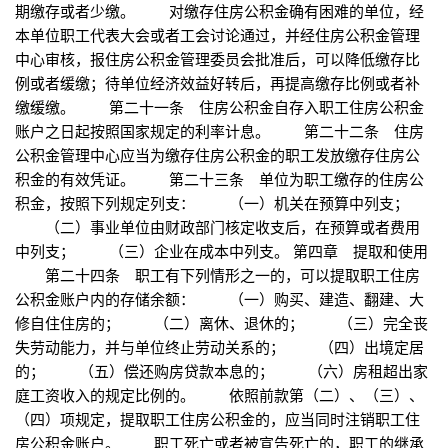
期缴存或者少缴。 对缴存住房公积金确有困难的单位，经
本单位职工代表大会或者工会讨论通过，并经住房公积金管理
中心审核，报住房公积金管理委员会批准后，可以降低缴存比
例或者缓缴；待单位经济效益好转后，再提高缴存比例或者补
缴缓缴。 第二十一条 住房公积金自存入职工住房公积金
账户之日起按照国家规定的利率计息。 第二十二条 住房
公积金管理中心应当为缴存住房公积金的职工发放缴存住房公
积金的有效凭证。 第二十三条 单位为职工缴存的住房公
积金，按照下列规定列支： （一）机关在预算中列支；
（二）事业单位由财政部门核定收支后，在预算或者费用
中列支； （三）企业在成本中列支。 第四章 提取和使用
第二十四条 职工有下列情形之一的，可以提取职工住房
公积金账户内的存储余额： （一）购买、建造、翻建、大
修自住住房的； （二）离休、退休的； （三）完全丧
失劳动能力，并与单位终止劳动关系的； （四）出境定居
的； （五）偿还购房贷款本息的； （六）房租超出家
庭工资收入的规定比例的。 依照前款第（二）、（三）、
（四）项规定，提取职工住房公积金的，应当同时注销职工住
房公积金账户。 职工死亡或者被宣告死亡的，职工的继承