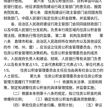
得挪作他用。 第六条 住房公积金的存、贷利率由中国人
民银行提出，经征求国务院建设行政主管部门的意见后，报国
务院批准。 第七条 国务院建设行政主管部门会同国务院
财政部门、中国人民银行拟定住房公积金政策，并监督执行。
省、自治区人民政府建设行政主管部门会同同级财政部门
以及中国人民银行分支机构，负责本行政区域内住房公积金管
理法规、政策执行情况的监督。 第二章 机构及其职责 第
八条 直辖市和省、自治区人民政府所在地的市以及其他设区
的市（地、州、盟），应当设立住房公积金管理委员会，作为
住房公积金管理的决策机构。住房公积金管理委员会的成员
中，人民政府负责人和建设、财政、人民银行等有关部门负责
人以及有关专家占1/3，工会代表和职工代表占1/3，单位代表占
1/3。 住房公积金管理委员会主任应当由具有社会公信力的
人士担任。 第九条 住房公积金管理委员会在住房公积金
管理方面履行下列职责： （一）依据有关法律、法规和政
策，制定和调整住房公积金的具体管理措施，并监督实施；
（二）根据本条例第十八条的规定，拟订住房公积金的具
体缴存比例； （三）确定住房公积金的最高贷款额度；
（四）审批住房公积金归集、使用计划； （五）审议