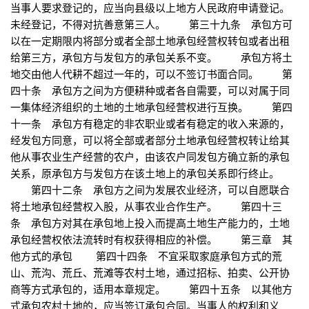
当事人要求登记的，应当向县级以上地方人民政府申请登记。
未经登记，不得对抗善意第三人。 第三十九条 承包方可
以在一定期限内将部分或者全部土地承包经营权转包或者出租
给第三方，承包方与发包方的承包关系不变。 承包方将土
地交由他人代耕不超过一年的，可以不签订书面合同。 第
四十条 承包方之间为方便耕种或者各自需要，可以对属于同
一集体经济组织的土地的土地承包经营权进行互换。 第四
十一条 承包方有稳定的非农职业或者有稳定的收入来源的，
经发包方同意，可以将全部或者部分土地承包经营权转让给其
他从事农业生产经营的农户，由该农户同发包方确立新的承包
关系，原承包方与发包方在该土地上的承包关系即行终止。
第四十二条 承包方之间为发展农业经济，可以自愿联合
将土地承包经营权入股，从事农业合作生产。 第四十三
条 承包方对其在承包地上投入而提高土地生产能力的，土地
承包经营权依法流转时有权获得相应的补偿。 第三章 其
他方式的承包 第四十四条 不宜采取家庭承包方式的荒
山、荒沟、荒丘、荒滩等农村土地，通过招标、拍卖、公开协
商等方式承包的，适用本章规定。 第四十五条 以其他方
式承包农村土地的，应当签订承包合同。当事人的权利和义