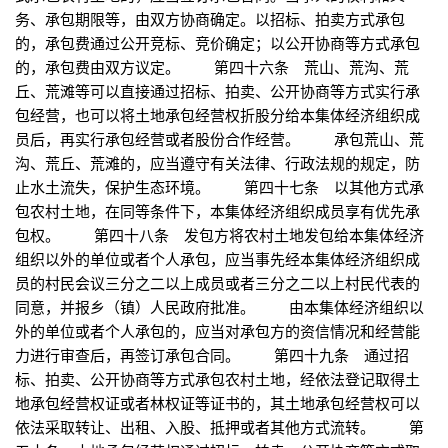
务、承包期限等，由双方协商确定。以招标、拍卖方式承包
的，承包费通过公开竞标、竞价确定；以公开协商等方式承包
的，承包费由双方议定。 第四十六条 荒山、荒沟、荒
丘、荒滩等可以直接通过招标、拍卖、公开协商等方式实行承
包经营，也可以将土地承包经营权折股分给本集体经济组织成
员后，再实行承包经营或者股份合作经营。 承包荒山、荒
沟、荒丘、荒滩的，应当遵守有关法律、行政法规的规定，防
止水土流失，保护生态环境。 第四十七条 以其他方式承
包农村土地，在同等条件下，本集体经济组织成员享有优先承
包权。 第四十八条 发包方将农村土地发包给本集体经济
组织以外的单位或者个人承包，应当事先经本集体经济组织成
员的村民会议三分之二以上成员或者三分之二以上村民代表的
同意，并报乡（镇）人民政府批准。 由本集体经济组织以
外的单位或者个人承包的，应当对承包方的资信情况和经营能
力进行审查后，再签订承包合同。 第四十九条 通过招
标、拍卖、公开协商等方式承包农村土地，经依法登记取得土
地承包经营权证或者林权证等证书的，其土地承包经营权可以
依法采取转让、出租、入股、抵押或者其他方式流转。 第