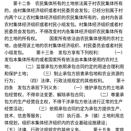
第十二条 农民集体所有的土地依法属于村农民集体所有
的，由村集体经济组织或者村民委员会发包；已经分别属于村
内两个以上农村集体经济组织的农民集体所有的，由村内各该
农村集体经济组织或者村民小组发包。村集体经济组织或者村
民委员会发包的，不得改变村内各集体经济组织农民集体所有
的土地的所有权。 国家所有依法由农民集体使用的农村土
地，由使用该土地的农村集体经济组织、村民委员会或者村民
小组发包。 第十三条 发包方享有下列权利： （一）
发包本集体所有的或者国家所有依法由本集体使用的农村土
地； （二）监督承包方依照承包合同约定的用途合理利用
和保护土地； （三）制止承包方损害承包地和农业资源的
行为； （四）法律、行政法规规定的其他权利。 第十
四条 发包方承担下列义务： （一）维护承包方的土地承
包经营权，不得非法变更、解除承包合同； （二）尊重承
包方的生产经营自主权，不得干涉承包方依法进行正常的生产
经营活动； （三）依照承包合同约定为承包方提供生产、
技术、信息等服务； （四）执行县、乡（镇）土地利用总
体规划，组织本集体经济组织内的农业基础设施建设；
（五）法律、行政法规规定的其他义务。 第十五条 家庭