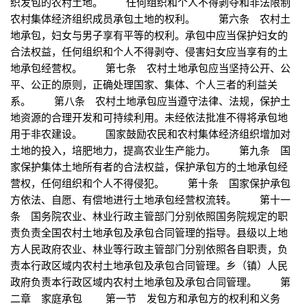
织发包的农村土地。 任何组织和个人不得剥夺和非法限制
农村集体经济组织成员承包土地的权利。 第六条 农村土
地承包，妇女与男子享有平等的权利。承包中应当保护妇女的
合法权益，任何组织和个人不得剥夺、侵害妇女应当享有的土
地承包经营权。 第七条 农村土地承包应当坚持公开、公
平、公正的原则，正确处理国家、集体、个人三者的利益关
系。 第八条 农村土地承包应当遵守法律、法规，保护土
地资源的合理开发和可持续利用。未经依法批准不得将承包地
用于非农建设。 国家鼓励农民和农村集体经济组织增加对
土地的投入，培肥地力，提高农业生产能力。 第九条 国
家保护集体土地所有者的合法权益，保护承包方的土地承包经
营权，任何组织和个人不得侵犯。 第十条 国家保护承包
方依法、自愿、有偿地进行土地承包经营权流转。 第十一
条 国务院农业、林业行政主管部门分别依照国务院规定的职
责负责全国农村土地承包及承包合同管理的指导。县级以上地
方人民政府农业、林业等行政主管部门分别依照各自职责，负
责本行政区域内农村土地承包及承包合同管理。乡（镇）人民
政府负责本行政区域内农村土地承包及承包合同管理。 第
二章 家庭承包 第一节 发包方和承包方的权利和义务