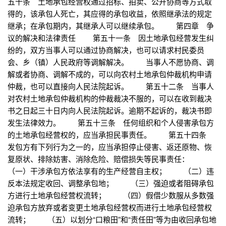
五十条 土地承包经营权通过招标、拍卖、公开协商等方式取
得的，该承包人死亡，其应得的承包收益，依照继承法的规定
继承；在承包期内，其继承人可以继续承包。 第四章 争
议的解决和法律责任 第五十一条 因土地承包经营发生纠
纷的，双方当事人可以通过协商解决，也可以请求村民委员
会、乡（镇）人民政府等调解解决。 当事人不愿协商、调
解或者协商、调解不成的，可以向农村土地承包仲裁机构申请
仲裁，也可以直接向人民法院起诉。 第五十二条 当事人
对农村土地承包仲裁机构的仲裁裁决不服的，可以在收到裁决
书之日起三十日内向人民法院起诉。逾期不起诉的，裁决书即
发生法律效力。 第五十三条 任何组织和个人侵害承包方
的土地承包经营权的，应当承担民事责任。 第五十四条
发包方有下列行为之一的，应当承担停止侵害、返还原物、恢
复原状、排除妨害、消除危险、赔偿损失等民事责任：
（一）干涉承包方依法享有的生产经营自主权； （二）违
反本法规定收回、调整承包地； （三）强迫或者阻碍承包
方进行土地承包经营权流转； （四）假借少数服从多数强
迫承包方放弃或者变更土地承包经营权而进行土地承包经营权
流转； （五）以划分“口粮田”和“责任田”等为由收回承包地