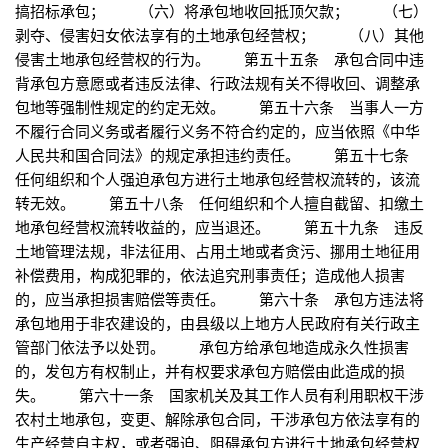
搞招标承包； （六）将承包地收回抵顶欠款； （七）
剥夺、侵害妇女依法享有的土地承包经营权； （八）其他
侵害土地承包经营权的行为。 第五十五条 承包合同中违
背承包方意愿或者违反法律、行政法规有关不得收回、调整承
包地等强制性规定的约定无效。 第五十六条 当事人一方
不履行合同义务或者履行义务不符合约定的，应当依照《中华
人民共和国合同法》的规定承担违约责任。 第五十七条
任何组织和个人强迫承包方进行土地承包经营权流转的，该流
转无效。 第五十八条 任何组织和个人擅自截留、扣缴土
地承包经营权流转收益的，应当退还。 第五十九条 违反
土地管理法规，非法征用、占用土地或者贪污、挪用土地征用
补偿费用，构成犯罪的，依法追究刑事责任；造成他人损害
的，应当承担损害赔偿等责任。 第六十条 承包方违法将
承包地用于非农建设的，由县级以上地方人民政府有关行政主
管部门依法予以处罚。 承包方给承包地造成永久性损害
的，发包方有权制止，并有权要求承包方赔偿由此造成的损
失。 第六十一条 国家机关及其工作人员有利用职权干涉
农村土地承包，变更、解除承包合同，干涉承包方依法享有的
生产经营自主权，或者强迫、阻碍承包方进行土地承包经营权