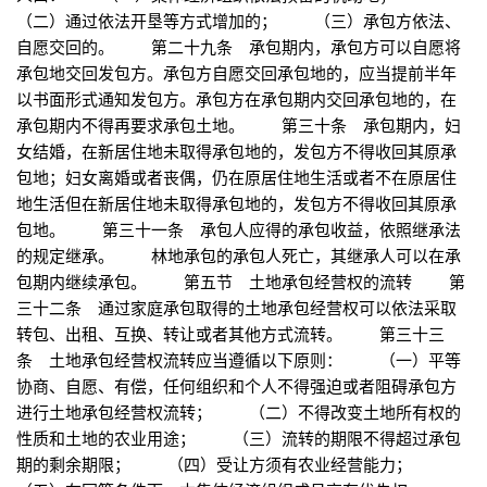
（二）通过依法开垦等方式增加的； （三）承包方依法、
自愿交回的。 第二十九条 承包期内，承包方可以自愿将
承包地交回发包方。承包方自愿交回承包地的，应当提前半年
以书面形式通知发包方。承包方在承包期内交回承包地的，在
承包期内不得再要求承包土地。 第三十条 承包期内，妇
女结婚，在新居住地未取得承包地的，发包方不得收回其原承
包地；妇女离婚或者丧偶，仍在原居住地生活或者不在原居住
地生活但在新居住地未取得承包地的，发包方不得收回其原承
包地。 第三十一条 承包人应得的承包收益，依照继承法
的规定继承。 林地承包的承包人死亡，其继承人可以在承
包期内继续承包。 第五节 土地承包经营权的流转 第
三十二条 通过家庭承包取得的土地承包经营权可以依法采取
转包、出租、互换、转让或者其他方式流转。 第三十三
条 土地承包经营权流转应当遵循以下原则： （一）平等
协商、自愿、有偿，任何组织和个人不得强迫或者阻碍承包方
进行土地承包经营权流转； （二）不得改变土地所有权的
性质和土地的农业用途； （三）流转的期限不得超过承包
期的剩余期限； （四）受让方须有农业经营能力；