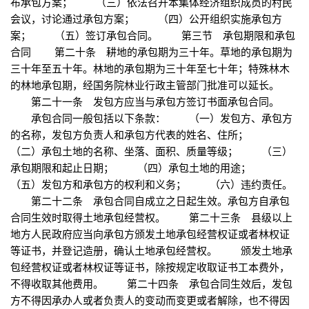
布承包方案； （三）依法召开本集体经济组织成员的村民
会议，讨论通过承包方案； （四）公开组织实施承包方
案； （五）签订承包合同。 第三节 承包期限和承包
合同 第二十条 耕地的承包期为三十年。草地的承包期为
三十年至五十年。林地的承包期为三十年至七十年；特殊林木
的林地承包期，经国务院林业行政主管部门批准可以延长。
第二十一条 发包方应当与承包方签订书面承包合同。
承包合同一般包括以下条款： （一）发包方、承包方
的名称，发包方负责人和承包方代表的姓名、住所；
（二）承包土地的名称、坐落、面积、质量等级； （三）
承包期限和起止日期； （四）承包土地的用途；
（五）发包方和承包方的权利和义务； （六）违约责任。
第二十二条 承包合同自成立之日起生效。承包方自承包
合同生效时取得土地承包经营权。 第二十三条 县级以上
地方人民政府应当向承包方颁发土地承包经营权证或者林权证
等证书，并登记造册，确认土地承包经营权。 颁发土地承
包经营权证或者林权证等证书，除按规定收取证书工本费外，
不得收取其他费用。 第二十四条 承包合同生效后，发包
方不得因承办人或者负责人的变动而变更或者解除，也不得因