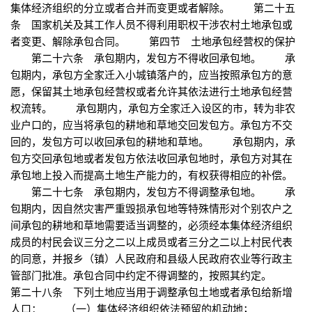
集体经济组织的分立或者合并而变更或者解除。 第二十五
条 国家机关及其工作人员不得利用职权干涉农村土地承包或
者变更、解除承包合同。 第四节 土地承包经营权的保护
第二十六条 承包期内，发包方不得收回承包地。 承
包期内，承包方全家迁入小城镇落户的，应当按照承包方的意
愿，保留其土地承包经营权或者允许其依法进行土地承包经营
权流转。 承包期内，承包方全家迁入设区的市，转为非农
业户口的，应当将承包的耕地和草地交回发包方。承包方不交
回的，发包方可以收回承包的耕地和草地。 承包期内，承
包方交回承包地或者发包方依法收回承包地时，承包方对其在
承包地上投入而提高土地生产能力的，有权获得相应的补偿。
第二十七条 承包期内，发包方不得调整承包地。 承
包期内，因自然灾害严重毁损承包地等特殊情形对个别农户之
间承包的耕地和草地需要适当调整的，必须经本集体经济组织
成员的村民会议三分之二以上成员或者三分之二以上村民代表
的同意，并报乡（镇）人民政府和县级人民政府农业等行政主
管部门批准。承包合同中约定不得调整的，按照其约定。
第二十八条 下列土地应当用于调整承包土地或者承包给新增
人口： （一）集体经济组织依法预留的机动地；