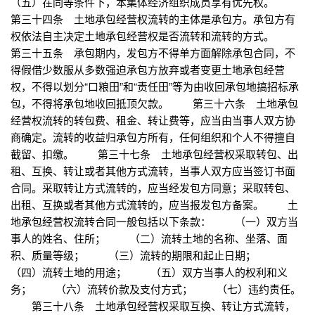
（五）在同等条件下，本集体经济组织成员享有优先权。
第三十四条 土地承包经营权流转的主体是承包方。承包方有
权依法自主决定土地承包经营权是否流转和流转的方式。
第三十五条 承包期内，发包方不得单方面解除承包合同，不
得假借少数服从多数强迫承包方放弃或者变更土地承包经营
权，不得以划分“口粮田”和“责任田”等为由收回承包地搞招标承
包，不得将承包地收回抵顶欠款。 第三十六条 土地承包
经营权流转的转包费、租金、转让费等，应当由当事人双方协
商确定。流转的收益归承包方所有，任何组织和个人不得擅自
截留、扣缴。 第三十七条 土地承包经营权采取转包、出
租、互换、转让或者其他方式流转，当事人双方应当签订书面
合同。采取转让方式流转的，应当经发包方同意；采取转包、
出租、互换或者其他方式流转的，应当报发包方备案。 土
地承包经营权流转合同一般包括以下条款： （一）双方当
事人的姓名、住所； （二）流转土地的名称、坐落、面
积、质量等级； （三）流转的期限和起止日期；
（四）流转土地的用途； （五）双方当事人的权利和义
务； （六）流转价款及支付方式； （七）违约责任。
第三十八条 土地承包经营权采取互换、转让方式流转，