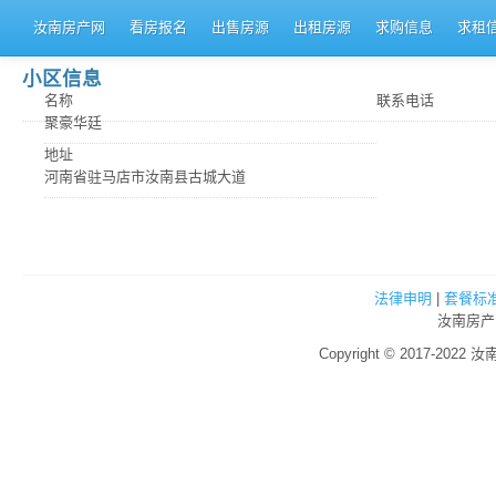
汝南房产网
看房报名
出售房源
出租房源
求购信息
求租
小区信息
名称
联系电话
聚豪华廷
地址
河南省驻马店市汝南县古城大道
法律申明
|
套餐标
汝南房产
Copyright © 2017-2022 汝南